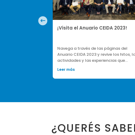
CEIDA 2023!
¡Inscripciones abiertas al
Programa CEIDA 2026!
 páginas del
¡Nos alegra anunciar que están abiert
vive los hitos, las
las inscripciones para la próxima edici
riencias que…
del Programa del Centro de Estudios e
Investigación…
Leer más
¿QUERÉS SABE