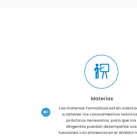
 dirigentes
Materias
los encuentros, se
Las materias formativas están orient
mbio de ideas con
a obtener los conocimientos teóricos
ectores y líneas de
prácticos necesarios, para que los
 gran oportunidad
dirigentes puedan desempeñar sus
ma directa a sus
funciones con eficiencia en el ámbito r