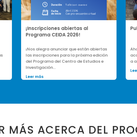
Publicaciones
En
CE
as
Ahora en nuestra página web puedes
Par
ón
acceder y leer los trabajos finales que año
que
a año se presentan del curso…
for
Leer más
Lee
R MÁS ACERCA DEL PR