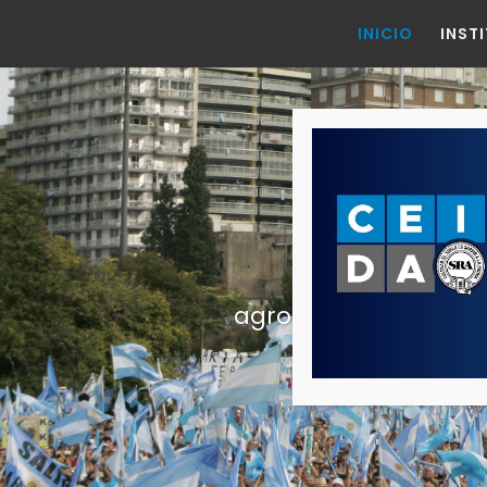
INICIO
INST
agroindustriales éti