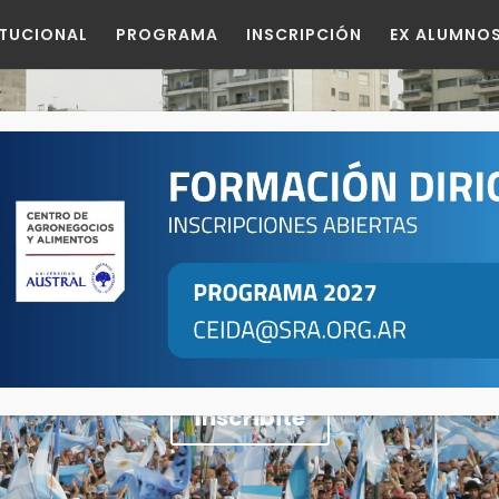
ITUCIONAL
PROGRAMA
INSCRIPCIÓN
EX ALUMNO
Formando dirigente
cos y competentes para la participación 
públicos de nuestro país
Inscribite