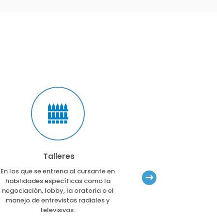
Talleres
Viaje 
En los que se entrena al cursante en
Forma parte de
habilidades específicas como la
responden a un
negociación, lobby, la oratoria o el
previamente establ
manejo de entrevistas radiales y
en la Ciudad de Ros
televisivas.
realizando div